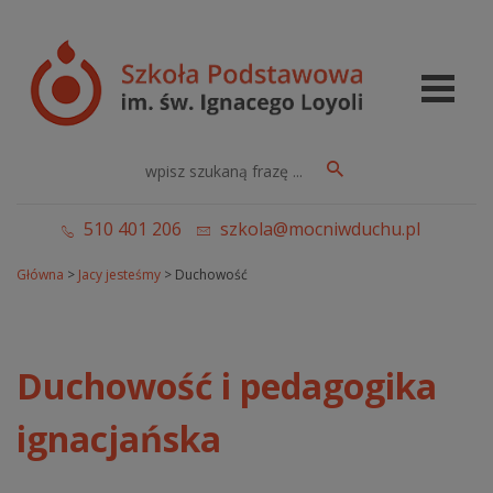
510 401 206
szkola@mocniwduchu.pl
Główna
>
Jacy jesteśmy
>
Duchowość
Duchowość i pedagogika
ignacjańska