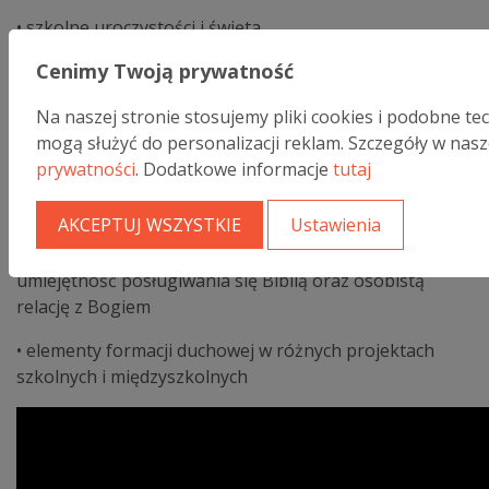
• szkolne uroczystości i święta
Cenimy Twoją prywatność
• szkolne lub klasowe nabożeństwa i msze św.
• rekolekcje szkolne przygotowywane osobno dla
Na naszej stronie stosujemy pliki cookies i podobne te
poszczególnych roczników
mogą służyć do personalizacji reklam. Szczegóły w nas
prywatności
. Dodatkowe informacje
tutaj
• praktyka medytacji i refleksji w ramach rekolekcji i
modlitw codziennych
AKCEPTUJ WSZYSTKIE
Ustawienia
• lekcje religii gdzie kładziemy szczególny nacisk na
umiejętność posługiwania się Biblią oraz osobistą
relację z Bogiem
• elementy formacji duchowej w różnych projektach
szkolnych i międzyszkolnych