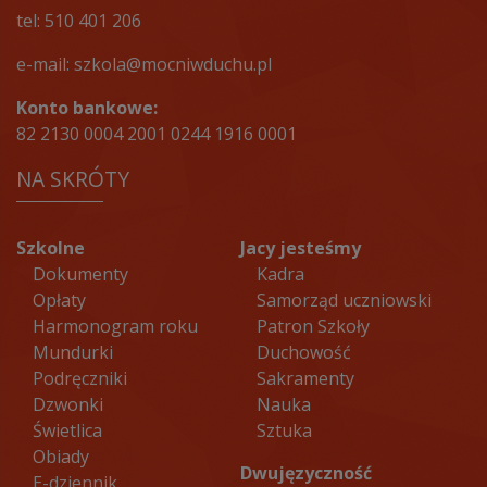
tel:
510 401 206
e-mail:
szkola@mocniwduchu.pl
Konto bankowe:
82 2130 0004 2001 0244 1916 0001
NA SKRÓTY
Szkolne
Jacy jesteśmy
Dokumenty
Kadra
Opłaty
Samorząd uczniowski
Harmonogram roku
Patron Szkoły
Mundurki
Duchowość
Podręczniki
Sakramenty
Dzwonki
Nauka
Świetlica
Sztuka
Obiady
Dwujęzyczność
E-dziennik