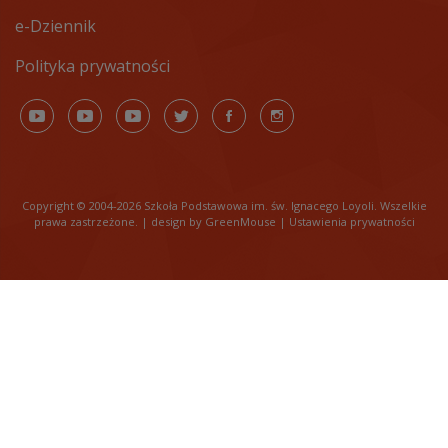
e-Dziennik
Polityka prywatności
Copyright © 2004-2026
Szkoła Podstawowa im. św. Ignacego Loyoli
. Wszelkie
prawa zastrzeżone.
| design by GreenMouse |
Ustawienia prywatności